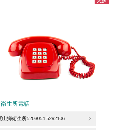
更多
各衛生所電話
寶山鄉衛生所5203054 5292106