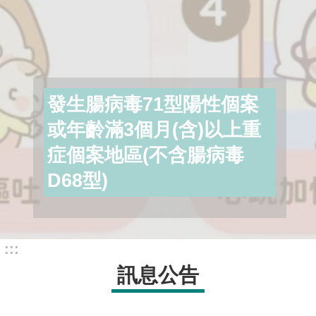
問
答
新
竹
縣
發生腸病毒71型陽性個案
防
疫
或年齡滿3個月(含)以上重
措
症個案地區(不含腸病毒
施
D68型)
防
疫
熱
線
:::
相
訊息公告
關
網
站