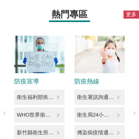
腸
熱門專區
更多
病
毒
通
報
登
入
腸
病
毒
防疫宣導
防疫熱線
通
報
衛生福利部疾病管制署
衛生署諮詢通報電話 0800-024-582
案
件
查
WHO世界衛生組織
衛生局24小時防疫專線 03-5511287
詢
新竹縣衛生所聯絡電話
傳染病疫情通報專線1922