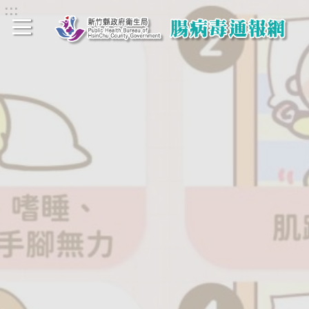
:::
跳到主要內容區塊
進
階
搜
尋
最
新
消
息
統
計
資
料
常
見